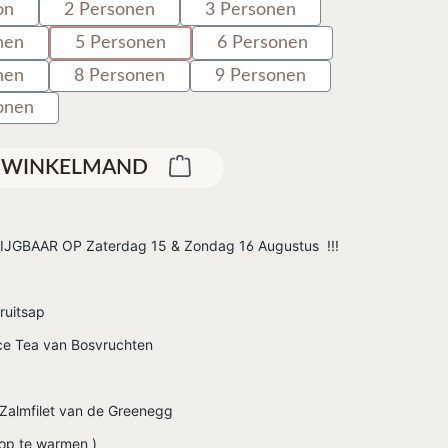
on
2 Personen
3 Personen
nen
5 Personen
6 Personen
nen
8 Personen
9 Personen
onen
E WINKELMAND
JGBAAR OP Zaterdag 15 & Zondag 16 Augustus !!!
ruitsap
e Tea van Bosvruchten
Zalmfilet van de Greenegg
 op te warmen )