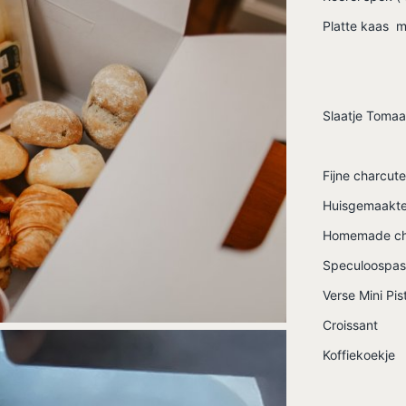
Platte kaas 
Slaatje Tomaa
Fijne charcut
Huisgemaakte
Homemade cho
Speculoospast
Verse Mini Pi
Croissant
Koffiekoekje