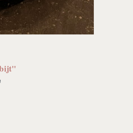
bijt"
!