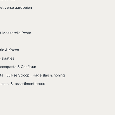
met verse aardbeien
t Mozzarella Pesto
erie & Kazen
 slaatjes
copasta & Confituur
a , Luikse Stroop , Hagelslag & honing
stolets & assortiment brood