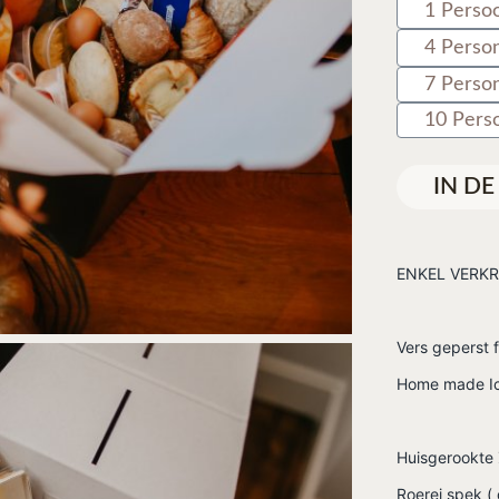
1 Perso
4 Perso
7 Perso
10 Pers
IN D
ENKEL VERKRI
Vers geperst f
Home made Ic
Huisgerookte 
Roerei spek (