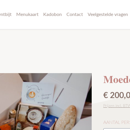
ntbijt
Menukaart
Kadobon
Contact
Veelgestelde vragen
Moede
Normale pri
€ 200,
Prijzen incl. BT
SELECTEER
AANTAL PE