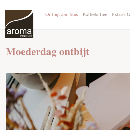
 naar de hoofdinhoud
Ga naar de zoekopdracht
Ga naar de hoofdnavigatie
Ontbijt aan huis
Koffie&Thee
Extra's O
Moederdag ontbijt