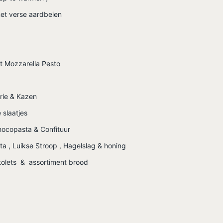
met verse aardbeien
t Mozzarella Pesto
erie & Kazen
 slaatjes
copasta & Confituur
a , Luikse Stroop , Hagelslag & honing
stolets & assortiment brood