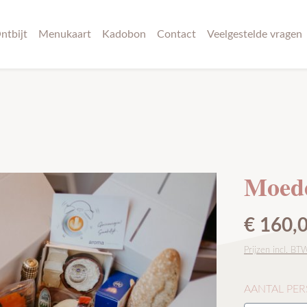
ntbijt
Menukaart
Kadobon
Contact
Veelgestelde vragen
Moede
Normale pri
€ 160,
Prijzen incl. BT
SELECTEER
AANTAL PE