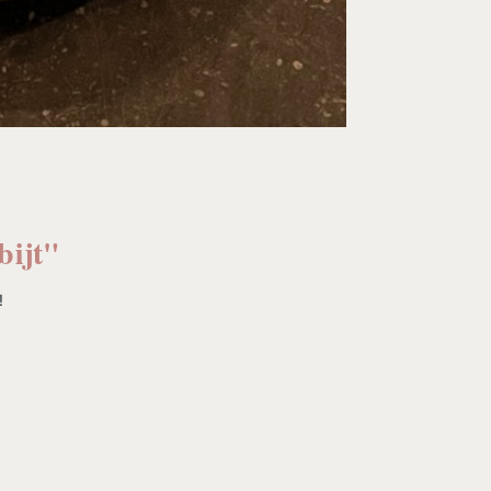
bijt"
!