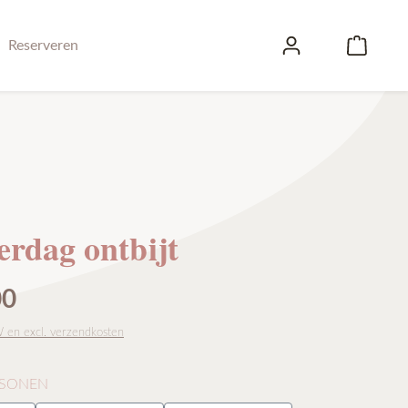
Winke
Reserveren
rdag ontbijt
js:
00
W en excl. verzendkosten
RSONEN