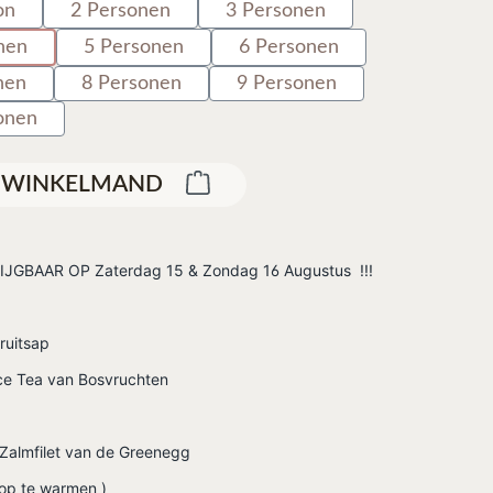
on
2 Personen
3 Personen
nen
5 Personen
6 Personen
nen
8 Personen
9 Personen
onen
E WINKELMAND
JGBAAR OP Zaterdag 15 & Zondag 16 Augustus !!!
ruitsap
e Tea van Bosvruchten
Zalmfilet van de Greenegg
 op te warmen )